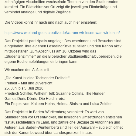
zehntägigen Abschnitten wechselnde Themen von den Studierenden
kuratiert. Ein Bildschirm vor Ort zeigt die jeweiligen Filmbeiträge und
verbindet analoge und digitale Zugänge.
Die Videos könnt ihr nach und nach auch hier einsehen:
https://www.wieland-goes-creative.de/warum-wir-lesen-was-wir-lesen/
Das Projekt ist partizipativ angelegt: Besucherinnen und Besucher sind
eingeladen, ihre eigenen Leseeindrücke zu teilen und den Kanon aktiv
mitzugestalten. Zum Abschluss am 10. Oktober wird das
„Studentenzimmer“ an die Biberacher Stadtgesellschaft übergeben, die
eigene Buchempfehlungen einbringen kann.
Wir machen den Auftakt mit:
„Die Kunst ist eine Tochter der Freiheit.“
Freiheit – Mut und Zuversicht
25. Juni bis 5. Juli 2026
Friedrich Schiller, Wilhelm Tell; Suzanne Collins, The Hunger
Games Doris Dörrie, Die Heldin reist
Ein Projekt von: Katleen Heins, Helena Sinistra und Luisa Zeidler
Das Projekt ist in Baden-Württemberg verankert: Es wird von
Studierenden vor Ort entwickelt, die filmischen Umsetzungen entstehen
fast ausschließlich im Land, und zahlreiche Bezüge zu Autorinnen und
Autoren aus Baden-Württemberg sind Teil der Auswahl – zugleich öffnet
sich der Kanon bewusst über Landesgrenzen hinaus.