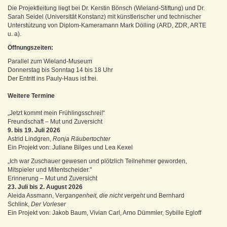
Die Projektleitung liegt bei Dr. Kerstin Bönsch (Wieland-Stiftung) und Dr.
Sarah Seidel (Universität Konstanz) mit künstlerischer und technischer
Unterstützung von Diplom-Kameramann Mark Dölling (ARD, ZDR, ARTE
u. a).
Öffnungszeiten:
Parallel zum Wieland-Museum
Donnerstag bis Sonntag 14 bis 18 Uhr
Der Entritt ins Pauly-Haus ist frei.
Weitere Termine
„Jetzt kommt mein Frühlingsschrei!“
Freundschaft – Mut und Zuversicht
9. bis 19. Juli 2026
Astrid Lindgren,
Ronja Räubertochter
Ein Projekt von: Juliane Bilges und Lea Kexel
„Ich war Zuschauer gewesen und plötzlich Teilnehmer geworden,
Mitspieler und Mitentscheider."
Erinnerung – Mut und Zuversicht
23. Juli bis 2. August 2026
Aleida Assmann, V
ergangenheit, die nicht vergeht
und Bernhard
Schlink,
Der Vorleser
Ein Projekt von: Jakob Baum, Vivian Carl, Arno Dümmler, Sybille Egloff