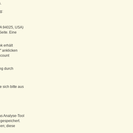
.
g:
CA 94025, USA)
Seite. Eine
k erhält
" anklicken
ccount
ung durch
sich bitte aus
as Analyse-Tool
 gespeichert.
en; diese