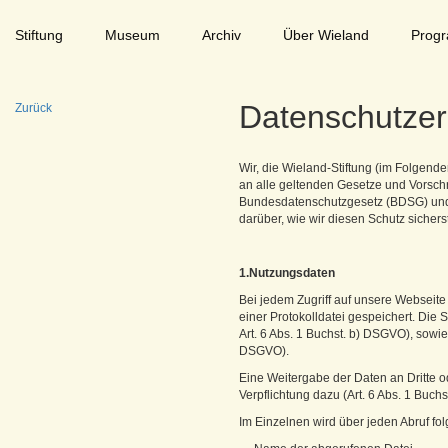
Stiftung
Museum
Archiv
Über Wieland
Prog
Datenschutzer
Zurück
Wir, die Wieland-Stiftung (im Folgende
an alle geltenden Gesetze und Vorsc
Bundesdatenschutzgesetz (BDSG) und 
darüber, wie wir diesen Schutz sicher
1.Nutzungsdaten
Bei jedem Zugriff auf unsere Webseite
einer Protokolldatei gespeichert. Die
Art. 6 Abs. 1 Buchst. b) DSGVO), sowie
DSGVO).
Eine Weitergabe der Daten an Dritte od
Verpflichtung dazu (Art. 6 Abs. 1 Buch
Im Einzelnen wird über jeden Abruf fo