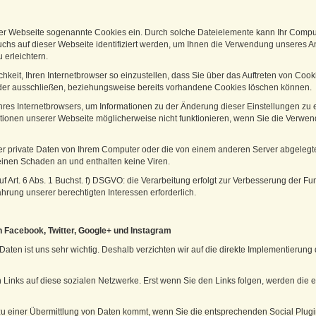
rer Webseite sogenannte Cookies ein. Durch solche Dateielemente kann Ihr Compu
uchs auf dieser Webseite identifiziert werden, um Ihnen die Verwendung unseres 
erleichtern.
hkeit, Ihren Internetbrowser so einzustellen, dass Sie über das Auftreten von Cooki
oder ausschließen, beziehungsweise bereits vorhandene Cookies löschen können.
Ihres Internetbrowsers, um Informationen zu der Änderung dieser Einstellungen zu 
ktionen unserer Webseite möglicherweise nicht funktionieren, wenn Sie die Verwe
ver private Daten von Ihrem Computer oder die von einem anderen Server abgeleg
einen Schaden an und enthalten keine Viren.
f Art. 6 Abs. 1 Buchst. f) DSGVO: die Verarbeitung erfolgt zur Verbesserung der F
hrung unserer berechtigten Interessen erforderlich.
n Facebook, Twitter, Google+ und Instagram
ten ist uns sehr wichtig. Deshalb verzichten wir auf die direkte Implementierung 
ch Links auf diese sozialen Netzwerke. Erst wenn Sie den Links folgen, werden die
 zu einer Übermittlung von Daten kommt, wenn Sie die entsprechenden Social Plug