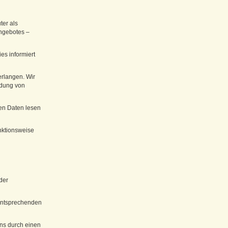
ter als
Angebotes –
es informiert
erlangen. Wir
ndung von
ten Daten lesen
unktionsweise
der
 entsprechenden
ins durch einen