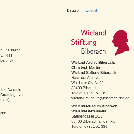
Deutsch
English
en uns streng
VO), das
berblick
Wieland-Archiv Biberach,
Christoph Martin
Wieland-Stiftung Biberach
Haus der Archive
Waldseer Straße 31
88400 Biberach
eine Daten in
Telefon 07351 51-161
f Grundlage von
wieland-museum@biberach-riss.de
st. e)
Wieland-Museum Biberach,
Wieland-Gartenhaus
iche
Saudengasse 10/1
88400 Biberach an der Riß
Telefon 07351 51-336