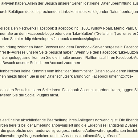
aktiviert haben. Allein der Besuch unserer Seiten löst keine Datenübermittlung aus
 durch Betätigen des entsprechenden Links kommt es zu folgender Datenübertragun
des sozialen Netzwerks Facebook (Facebook Inc., 1601 Willow Road, Menlo Park, 
nnen Sie an dem Facebook-Logo oder dem "Like-Button" ("Gefällt mir") auf unserer 
nden Sie hier: http://developers.facebook.com/docs/plugins/.
 Verbindung zwischen Ihrem Browser und dem Facebook-Server hergestellt. Faceboo
 Ihrer IP-Adresse unsere Seite besucht haben. Wenn Sie den Facebook "Like-Button
 eingeloggt sind, können Sie die Inhalte unserer Plattform auf Ihren Facebook-A
n Besuch unserer Seite Ihrem Account zuordnen.
eitenbetreiber keine Kenntnis vom Inhalt der übermittelten Daten sowie deren Nutz
nen hierzu finden Sie in der Datenschutzerklärung von Facebook unter http://de-
ok den Besuch unserer Seite Ihrem Facebook-Account zuordnen kann, loggen Sie 
ieren Sie die Social Plugins nicht.
ie es für eine abschließende Bearbeitung Ihres Anliegens notwendig ist. Die über d
rden bereits bei der Erhebung anonymisiert und die Ergebnisse längstens 2 Jahre
die gesetzliche oder anderweitig vorgeschriebene Aufbewahrungspflichten besteh
ufbewahrungsfrist gespeichert und im Anschluss routinemäßig gelöscht."