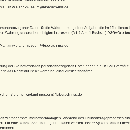
e eMail an wieland-museum@biberach-riss.de
 personenbezogener Daten für die Wahrnehmung einer Aufgabe, die im öffentlichen I
zur Wahrung unserer berechtigten Interessen (Art. 6 Abs. 1 Buchst. f) DSGVO) erford
e eMail an wieland-museum@biberach-riss.de
beitung der Sie betreffenden personenbezogenen Daten gegen die DSGVO verstößt,
lfe das Recht auf Beschwerde bei einer Aufsichtsbehörde.
eichen Sie unter wieland-museum@biberach-riss.de
nden wir modernste Internettechnologien. Während des Onlineanfrageprozesses si
rt. Für eine sichere Speicherung Ihrer Daten werden unsere Systeme durch Firewal
verhindern.