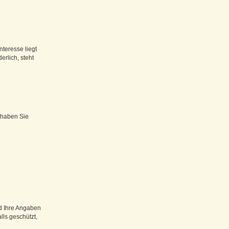
nteresse liegt
erlich, steht
 haben Sie
nd Ihre Angaben
ls geschützt,