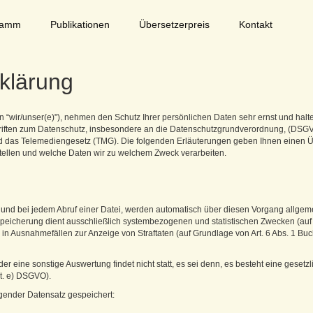
ramm
Publikationen
Übersetzerpreis
Kontakt
klärung
n “wir/unser(e)"), nehmen den Schutz Ihrer persönlichen Daten sehr ernst und halt
hriften zum Datenschutz, insbesondere an die Datenschutzgrundverordnung, (DSG
das Telemediengesetz (TMG). Die folgenden Erläuterungen geben Ihnen einen Ü
stellen und welche Daten wir zu welchem Zweck verarbeiten.
 und bei jedem Abruf einer Datei, werden automatisch über diesen Vorgang allgem
 Speicherung dient ausschließlich systembezogenen und statistischen Zwecken (au
 in Ausnahmefällen zur Anzeige von Straftaten (auf Grundlage von Art. 6 Abs. 1 Buch
er eine sonstige Auswertung findet nicht statt, es sei denn, es besteht eine gesetzl
st. e) DSGVO).
lgender Datensatz gespeichert: